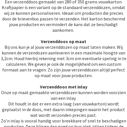
Een verzenddoos gemaakt van 280 of 350 grams vouwkarton.
Kraftpapier is een variant op de standaard verzenddozen, omdat
wij ze kunnen personaliseren. Ideaal om producten die precies
door de brievenbus passen te verzenden. Het karton beschermd
jouw producten en vermindert de kans dat ze beschadigt
aankomen.
Verzenddoos op maat
Bij ons kun je al jouw verzenddozen op maat laten maken. Wij
kunnen de verzendozen aanleveren in een maximale hoogte van
3,2cm. Houd hierbij rekening met 3cm om eventuele speling in te
calculeren. We geven je ook de mogelijkheid om een custom
formaat aan te vragen. Zo zijn jouw verzenddozen altijd perfect
op maat voor jouw producten.
Verzenddoos met inlay
Onze op maat gemaakte verzenddozen kunnen worden voorzien
van een inlay.
Dit houdt in dat er een extra laag (van vouwkarton) wordt
geplaatst in de doos, met daarin inkepingen waarin het product
wat wordt verzonden precies past.
Zo’n inlay is vooral handig voor breekbare of snel te beschadigen
producten. Deze blijven dan goed op hun plek zitten tijdens de