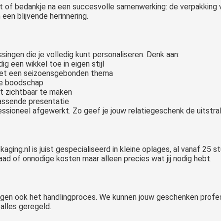
 of bedankje na een succesvolle samenwerking: de verpakking 
een blijvende herinnering.
singen die je volledig kunt personaliseren. Denk aan:
 een wikkel toe in eigen stijl
f met een seizoensgebonden thema
me boodschap
t zichtbaar te maken
assende presentatie
ofessioneel afgewerkt. Zo geef je jouw relatiegeschenk de uitstral
ckaging.nl is juist gespecialiseerd in kleine oplages, al vanaf 2
ad of onnodige kosten maar alleen precies wat jij nodig hebt.
orgen ook het handlingproces. We kunnen jouw geschenken profess
alles geregeld.