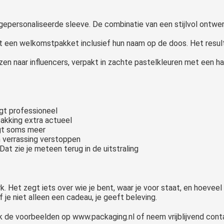
gepersonaliseerde sleeve. De combinatie van een stijlvol ontwe
 een welkomstpakket inclusief hun naam op de doos. Het resul
en naar influencers, verpakt in zachte pastelkleuren met een h
gt professioneel
akking extra actueel
egt soms meer
n verrassing verstoppen
Dat zie je meteen terug in de uitstraling
rk. Het zegt iets over wie je bent, waar je voor staat, en hoevee
je niet alleen een cadeau, je geeft beleving.
k de voorbeelden op www.packaging.nl of neem vrijblijvend con