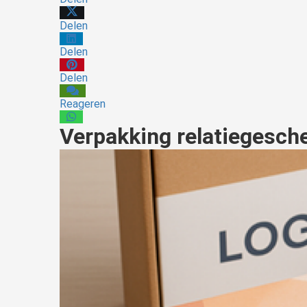
Delen
Delen
Delen
Reageren
Verpakking relatiegesch