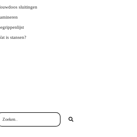
ouwdoos sluitingen
amineren
egrippenlijst
at is stansen?