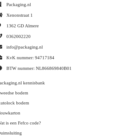
Packaging.nl
Xenonstraat 1
1362 GD
Almere
0362002220
info@packaging.nl
KvK nummer: 94717184
BTW nummer: NL866869840B01
ackaging.nl kennisbank
weedse bodem
utolock bodem
ouwkarton
at is een Fefco code?
uimsluiting