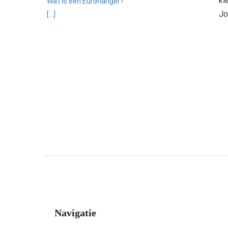
kl
Wat is een Eurohanger?
Jo
[...]
Navigatie