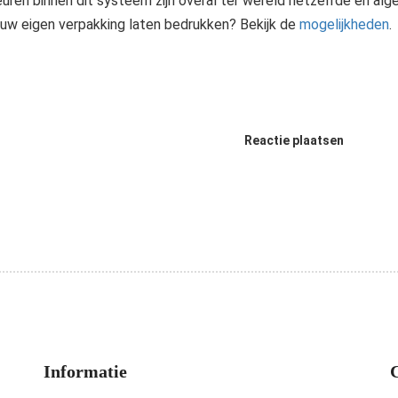
euren binnen dit systeem zijn overal ter wereld hetzelfde en alge
uw eigen verpakking laten bedrukken? Bekijk de
mogelijkheden
.
Reactie plaatsen
Informatie