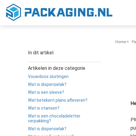
Home
Pa
In dit artikel
Artikelen in deze categorie
Vouwdoos sluitingen
Wat is dispersielak?
Wat is een sleeve?
Wat betekent plano afleveren?
He
Wat is stansen?
Wat is een chocoladeletter
PM
verpakking?
pu
Wat is dispersielak?