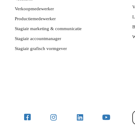
V
Verkoopmedewerker
L
Productiemedewerker
B
Stagiair marketing & communicatie
W
Stagiair accountmanager
Stagiair grafisch vormgever