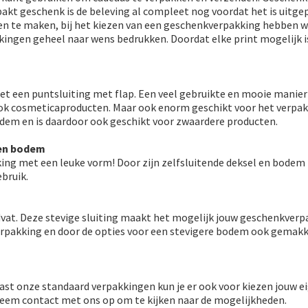
akt geschenk is de beleving al compleet nog voordat het is uitge
 te maken, bij het kiezen van een geschenkverpakking hebben wij
kingen geheel naar wens bedrukken. Doordat elke print mogelijk 
et een puntsluiting met flap. Een veel gebruikte en mooie manier
r ook cosmeticaproducten. Maar ook enorm geschikt voor het verpa
odem en is daardoor ook geschikt voor zwaardere producten.
 en bodem
kking met een leuke vorm! Door zijn zelfsluitende deksel en bodem 
ebruik.
at. Deze stevige sluiting maakt het mogelijk jouw geschenkverpa
erpakking en door de opties voor een stevigere bodem ook gemakke
aast onze standaard verpakkingen kun je er ook voor kiezen jouw
Neem contact met ons op om te kijken naar de mogelijkheden.