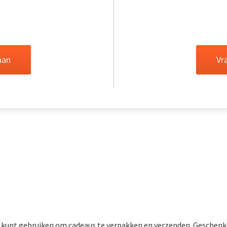
aan
Vr
 kunt gebruiken om cadeaus te verpakken en verzenden. Geschenken 