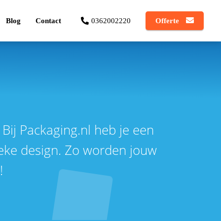
Blog
Contact
0362002220
Offerte
ij Packaging.nl heb je een
ieke design. Zo worden jouw
e!