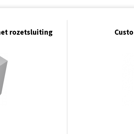
t rozetsluiting
Cust